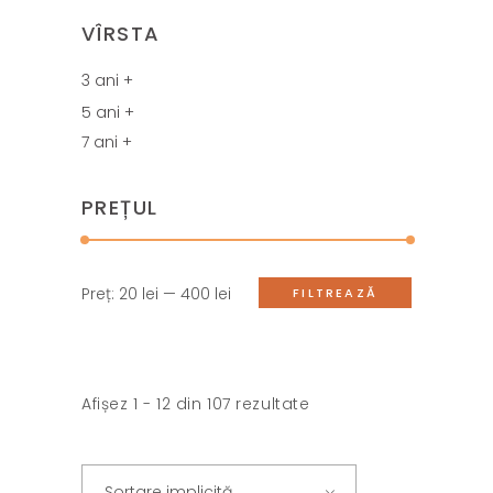
VÎRSTA
3 ani +
5 ani +
7 ani +
PREȚUL
Preț
Preț
Preț:
20 lei
—
400 lei
FILTREAZĂ
minim
maxim
Afișez 1 - 12 din 107 rezultate
Sortare implicită