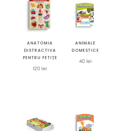
Acest
produs
are
mai
ANATOMIA
ANIMALE
multe
DISTRACTIVA
DOMESTICE
variații.
PENTRU FETIȚE
40
lei
Opțiunile
120
lei
pot
fi
alese
în
pagina
produsului.