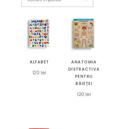
Acest
produs
are
mai
ALFABET
ANATOMIA
multe
DISTRACTIVA
120
lei
variații.
PENTRU
Opțiunile
BĂIEȚEI
pot
120
lei
fi
alese
în
pagina
produsului.