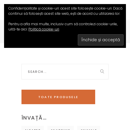
Confidențialitate și cookie-uri: acest site folosește cookie-uri. Dacă
continui să folosești acest site web, ești de acord cu utilizarea lor.
Pentru a afla mai multe, inclusiv cum să controlezi cookie-urile,
uită-te aici:
Politică cookie-uri
HOME
/
MAGAZIN
Search
for:
TOATE PRODUSELE
ÎNVAȚĂ…