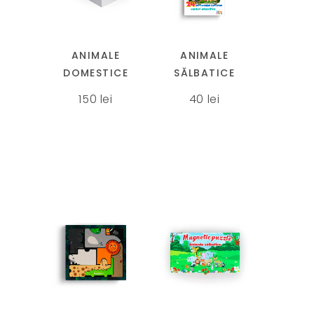
ANIMALE
ANIMALE
DOMESTICE
SĂLBATICE
150
lei
40
lei
Acest
produs
are
mai