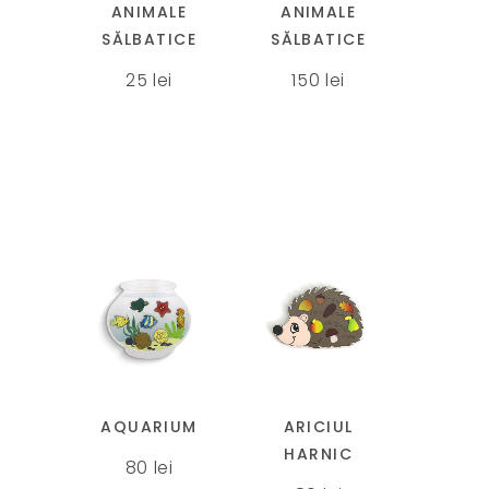
ANIMALE
ANIMALE
multe
SĂLBATICE
SĂLBATICE
variații.
25
lei
150
lei
Opțiunile
pot
fi
alese
în
pagina
produsului.
AQUARIUM
ARICIUL
HARNIC
80
lei