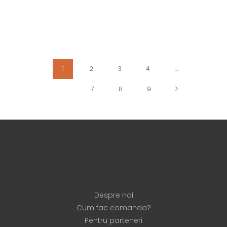
1
2
3
4
…
7
8
9
Despre noi
Cum fac comanda?
Pentru parteneri