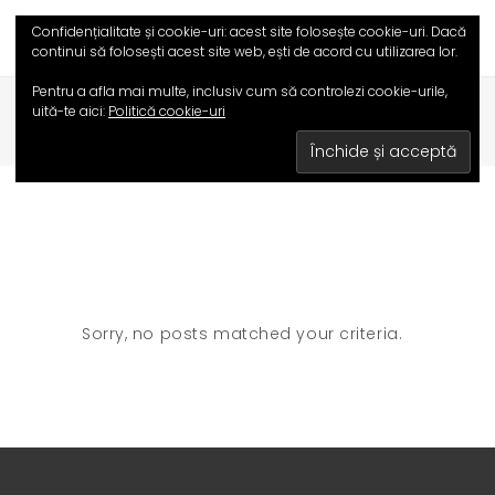
Confidențialitate și cookie-uri: acest site folosește cookie-uri. Dacă
continui să folosești acest site web, ești de acord cu utilizarea lor.
Pentru a afla mai multe, inclusiv cum să controlezi cookie-urile,
uită-te aici:
Politică cookie-uri
HOME
/
BLOG
Sorry, no posts matched your criteria.