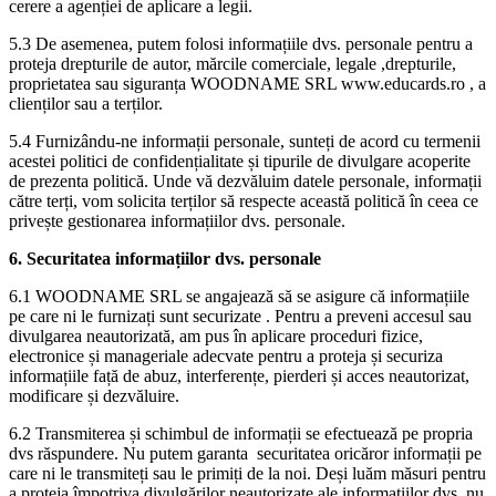
cerere a agenției de aplicare a legii.
5.3 De asemenea, putem folosi informațiile dvs. personale pentru a
proteja drepturile de autor, mărcile comerciale, legale ,drepturile,
proprietatea sau siguranța WOODNAME SRL www.educards.ro , a
clienților sau a terților.
5.4 Furnizându-ne informații personale, sunteți de acord cu termenii
acestei politici de confidențialitate și tipurile de divulgare acoperite
de prezenta politică. Unde vă dezvăluim datele personale, informații
către terți, vom solicita terților să respecte această politică în ceea ce
privește gestionarea informațiilor dvs. personale.
6. Securitatea informațiilor dvs. personale
6.1 WOODNAME SRL se angajează să se asigure că informațiile
pe care ni le furnizați sunt securizate . Pentru a preveni accesul sau
divulgarea neautorizată, am pus în aplicare proceduri fizice,
electronice și manageriale adecvate pentru a proteja și securiza
informațiile față de abuz, interferențe, pierderi și acces neautorizat,
modificare și dezvăluire.
6.2 Transmiterea și schimbul de informații se efectuează pe propria
dvs răspundere. Nu putem garanta securitatea oricăror informații pe
care ni le transmiteți sau le primiți de la noi. Deși luăm măsuri pentru
a proteja împotriva divulgărilor neautorizate ale informațiilor dvs ,nu