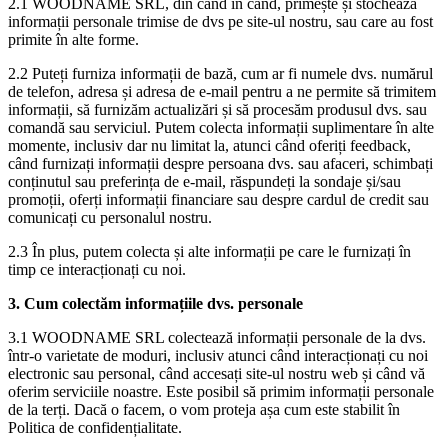
2.1 WOODNAME SRL, din când în când, primește și stochează
informații personale trimise de dvs pe site-ul nostru, sau care au fost
primite în alte forme.
2.2 Puteți furniza informații de bază, cum ar fi numele dvs. numărul
de telefon, adresa și adresa de e-mail pentru a ne permite să trimitem
informații, să furnizăm actualizări și să procesăm produsul dvs. sau
comandă sau serviciul. Putem colecta informații suplimentare în alte
momente, inclusiv dar nu limitat la, atunci când oferiți feedback,
când furnizați informații despre persoana dvs. sau afaceri, schimbați
conținutul sau preferința de e-mail, răspundeți la sondaje și/sau
promoții, oferți informații financiare sau despre cardul de credit sau
comunicați cu personalul nostru.
2.3 În plus, putem colecta și alte informații pe care le furnizați în
timp ce interacționați cu noi.
3. Cum colectăm informațiile dvs. personale
3.1 WOODNAME SRL colectează informații personale de la dvs.
într-o varietate de moduri, inclusiv atunci când interacționați cu noi
electronic sau personal, când accesați site-ul nostru web și când vă
oferim serviciile noastre. Este posibil să primim informații personale
de la terți. Dacă o facem, o vom proteja așa cum este stabilit în
Politica de confidențialitate.