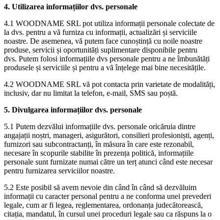
4. Utilizarea informațiilor dvs. personale
4.1 WOODNAME SRL pot utiliza informații personale colectate de
la dvs. pentru a vă furniza cu informații, actualizări și serviciile
noastre. De asemenea, vă putem face cunoștință cu noile noastre
produse, servicii și oportunități suplimentare disponibile pentru
dvs. Putem folosi informațiile dvs personale pentru a ne îmbunătăți
produsele și serviciile și pentru a vă înțelege mai bine necesitățile.
4.2 WOODNAME SRL vă pot contacta prin varietate de modalități,
inclusiv, dar nu limitat la telefon, e-mail, SMS sau poștă.
5. Divulgarea informațiilor dvs. personale
5.1 Putem dezvălui informațiile dvs. personale oricăruia dintre
angajații noștri, manageri, asigurători, consilieri profesioniști, agenți,
furnizori sau subcontractanți, în măsura în care este rezonabil,
necesare în scopurile stabilite în prezența politică, informațiile
personale sunt furnizate numai către un terț atunci când este necesar
pentru furnizarea serviciilor noastre.
5.2 Este posibil să avem nevoie din când în când să dezvăluim
informații cu caracter personal pentru a ne conforma unei prevederi
legale, cum ar fi legea, reglementarea, ordonanța judecătorească,
citația, mandatul, în cursul unei proceduri legale sau ca răspuns la o