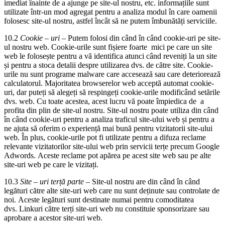
imediat înainte de a ajunge pe site-ul nostru, etc. informațiile sunt
utilizate într-un mod agregat pentru a analiza modul în care oamenii
folosesc site-ul nostru, astfel încât să ne putem îmbunătăți serviciile.
10.2
Cookie
–
uri
– Putem folosi din când în când cookie-uri pe site-
ul nostru web. Cookie-urile sunt fișiere foarte mici pe care un site
web le folosește pentru a vă identifica atunci când reveniți la un site
și pentru a stoca detalii despre utilizarea dvs. de către site. Cookie-
urile nu sunt programe malware care accesează sau care deteriorează
calculatorul. Majoritatea browserelor web acceptă automat cookie-
uri, dar puteți să alegeți să respingeți cookie-urile modificând setările
dvs. web. Cu toate acestea, acest lucru vă poate împiedica de a
profita din plin de site-ul nostru. Site-ul nostru poate utiliza din când
în când cookie-uri pentru a analiza traficul site-ului web și pentru a
ne ajuta să oferim o experiență mai bună pentru vizitatorii site-ului
web. În plus, cookie-urile pot fi utilizate pentru a difuza reclame
relevante vizitatorilor site-ului web prin servicii terțe precum Google
Adwords. Aceste reclame pot apărea pe acest site web sau pe alte
site-uri web pe care le vizitați.
10.3
Site
–
uri terță parte
– Site-ul nostru are din când în când
legături către alte site-uri web care nu sunt deținute sau controlate de
noi. Aceste legături sunt destinate numai pentru comoditatea
dvs. Linkuri către terți site-uri web nu constituie sponsorizare sau
aprobare a acestor site-uri web.