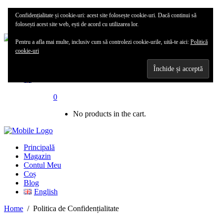
Principală
Confidențialitate și cookie-uri: acest site folosește cookie-uri. Dacă continui să
Magazin
folosești acest site web, ești de acord cu utilizarea lor.
Pentru a afla mai multe, inclusiv cum să controlezi cookie-urile, uită-te aici:
Politică
cookie-uri
Contul meu
Blog
0
No products in the cart.
Principală
Magazin
Contul Meu
Coș
Blog
English
Home
/
Politica de Confidențialitate