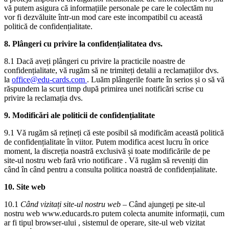
vă putem asigura că informațiile personale pe care le colectăm nu
vor fi dezvăluite într-un mod care este incompatibil cu această
politică de confidențialitate.
8. Plângeri cu privire la confidențialitatea dvs.
8.1 Dacă aveți plângeri cu privire la practicile noastre de
confidențialitate, vă rugăm să ne trimiteți detalii a reclamațiilor dvs.
la
office@edu-cards.com
. Luăm plângerile foarte în serios și o să vă
răspundem la scurt timp după primirea unei notificări scrise cu
privire la reclamația dvs.
9. Modificări ale politicii de confidențialitate
9.1 Vă rugăm să rețineți că este posibil să modificăm această politică
de confidențialitate în viitor. Putem modifica acest lucru în orice
moment, la discreția noastră exclusivă și toate modificările de pe
site-ul nostru web fară vrio notificare . Vă rugăm să reveniți din
când în când pentru a consulta politica noastră de confidențialitate.
10. Site web
10.1
Când vizitați site-ul nostru web –
Când ajungeți pe site-ul
nostru web www.educards.ro putem colecta anumite informații, cum
ar fi tipul browser-ului , sistemul de operare, site-ul web vizitat