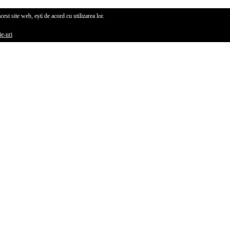
cest site web, ești de acord cu utilizarea lor.
ie-uri