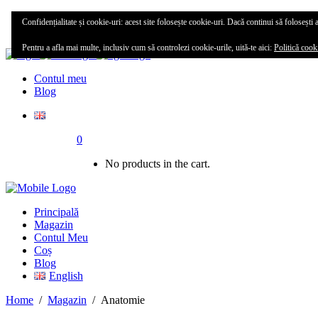
Principală
Confidențialitate și cookie-uri: acest site folosește cookie-uri. Dacă continui să folosești a
Magazin
Pentru a afla mai multe, inclusiv cum să controlezi cookie-urile, uită-te aici:
Politică cook
Contul meu
Blog
0
No products in the cart.
Principală
Magazin
Contul Meu
Coș
Blog
English
Home
/
Magazin
/
Anatomie