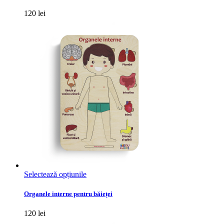
120
lei
Acest
Selectează opțiunile
produs
are
Organele interne pentru băieței
mai
multe
120
lei
variații.