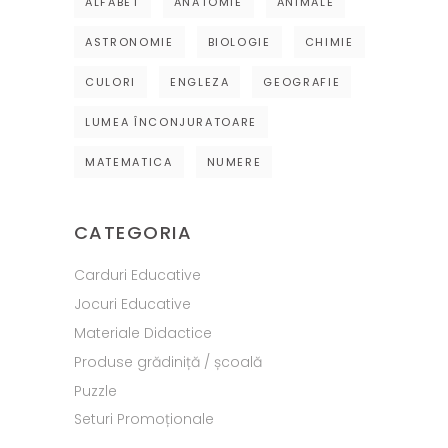
ALFABET
ANATOMIE
ANIMALE
ASTRONOMIE
BIOLOGIE
CHIMIE
CULORI
ENGLEZA
GEOGRAFIE
LUMEA ÎNCONJURATOARE
MATEMATICA
NUMERE
CATEGORIA
Carduri Educative
Jocuri Educative
Materiale Didactice
Produse grădiniță / școală
Puzzle
Seturi Promoționale