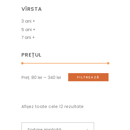
VÎRSTA
3 ani +
5 ani +
7 ani +
PREȚUL
Preț
Preț
Preț:
80 lei
—
340 lei
FILTREAZĂ
minim
maxim
Afișez toate cele 12 rezultate
Sortare implicită