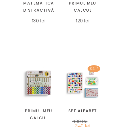
MATEMATICA
PRIMUL MEU
multe
DISTRACTIVĂ
CALCUL
variații.
130
lei
120
lei
Opțiunile
pot
fi
alese
în
pagina
produsului.
SALE
Acest
produs
are
mai
PRIMUL MEU
SET ALFABET
multe
CALCUL
430
lei
variații.
Prețul
Prețul
340
lei