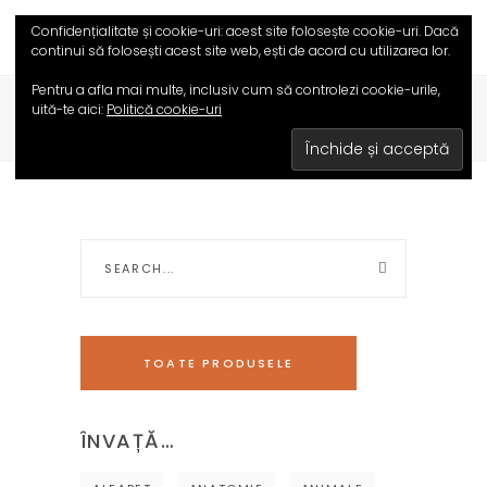
Confidențialitate și cookie-uri: acest site folosește cookie-uri. Dacă
continui să folosești acest site web, ești de acord cu utilizarea lor.
Pentru a afla mai multe, inclusiv cum să controlezi cookie-urile,
uită-te aici:
Politică cookie-uri
HOME
/
MAGAZIN
/
MATEMATICA
Search
for:
TOATE PRODUSELE
ÎNVAȚĂ…