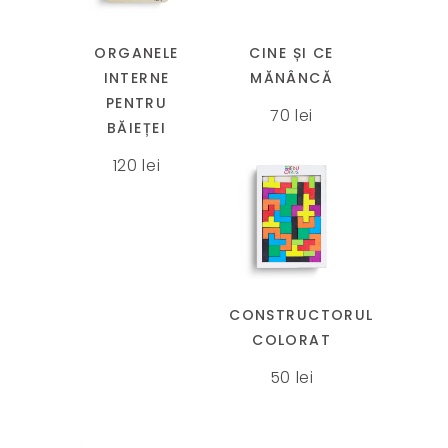
are
are
mai
mai
ORGANELE
CINE ȘI CE
multe
multe
INTERNE
MĂNÂNCĂ
variații.
variații.
PENTRU
70
lei
Opțiunile
Opțiunile
BĂIEȚEI
pot
pot
120
lei
fi
fi
alese
alese
în
în
pagina
pagina
produsului.
produsului.
CONSTRUCTORUL
COLORAT
50
lei