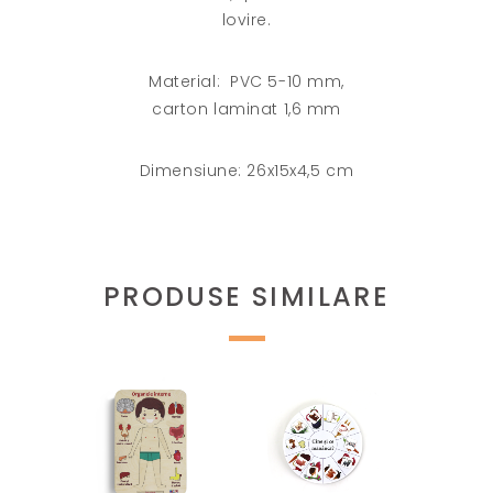
lovire.
Material: PVC 5-10 mm,
carton laminat 1,6 mm
Dimensiune: 26x15x4,5 cm
PRODUSE SIMILARE
Acest
Acest
produs
produs