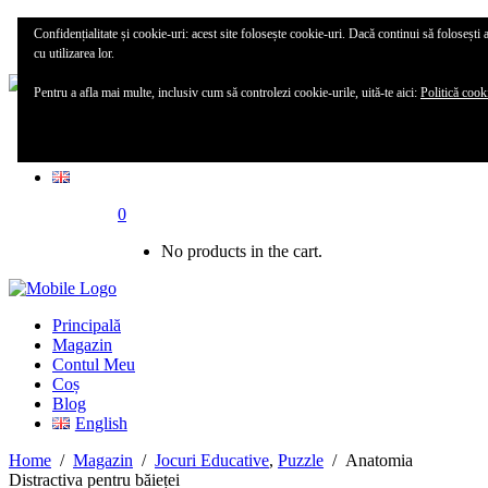
Principală
Confidențialitate și cookie-uri: acest site folosește cookie-uri. Dacă continui să folosești 
Magazin
cu utilizarea lor.
Pentru a afla mai multe, inclusiv cum să controlezi cookie-urile, uită-te aici:
Politică cook
Contul meu
Blog
0
No products in the cart.
Principală
Magazin
Contul Meu
Coș
Blog
English
Home
/
Magazin
/
Jocuri Educative
,
Puzzle
/
Anatomia
Distractiva pentru băieței