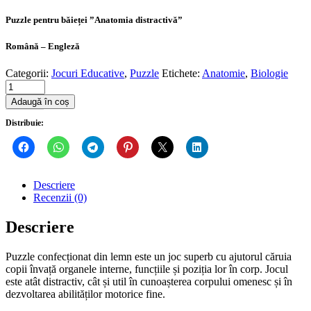
Puzzle pentru băieței ”Anatomia distractivă”
Română – Engleză
Categorii:
Jocuri Educative
,
Puzzle
Etichete:
Anatomie
,
Biologie
Quantity
Adaugă în coș
Distribuie:
Descriere
Recenzii (0)
Descriere
Puzzle confecționat din lemn este un joc superb cu ajutorul căruia
copii învață organele interne, funcțiile și poziția lor în corp. Jocul
este atât distractiv, cât și util în cunoașterea corpului omenesc și în
dezvoltarea abilităților motorice fine.