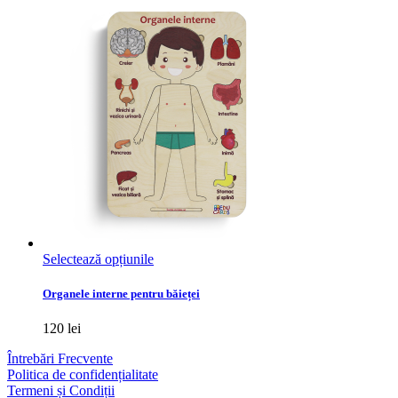
pot
fi
alese
în
pagina
produsului.
Acest
Selectează opțiunile
produs
are
Organele interne pentru băieței
mai
multe
120
lei
variații.
Opțiunile
Întrebări Frecvente
pot
Politica de confidențialitate
fi
Termeni și Condiții