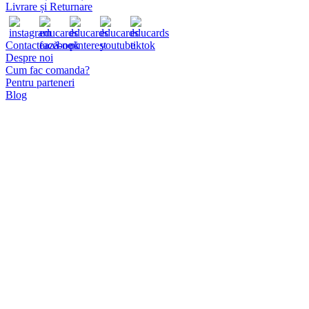
alese
Livrare și Returnare
în
pagina
produsului.
Contactează-ne
Despre noi
Cum fac comanda?
Pentru parteneri
Blog