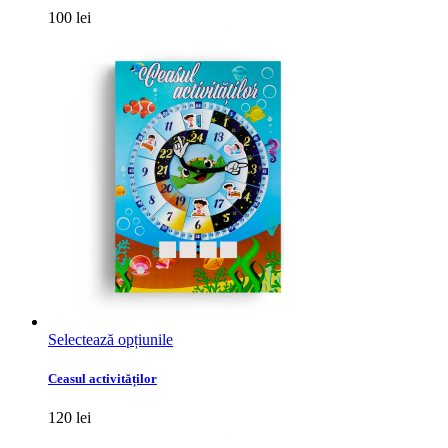
multe
100
lei
variații.
Opțiunile
pot
fi
alese
în
pagina
produsului.
Acest
Selectează opțiunile
produs
are
Ceasul activităților
mai
multe
120
lei
variații.
Opțiunile