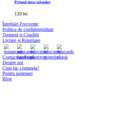
are
Primul meu calendar
mai
multe
120
lei
variații.
Opțiunile
Întrebări Frecvente
pot
Politica de confidențialitate
fi
Termeni și Condiții
alese
Livrare și Returnare
în
pagina
produsului.
Contactează-ne
Despre noi
Cum fac comanda?
Pentru parteneri
Blog