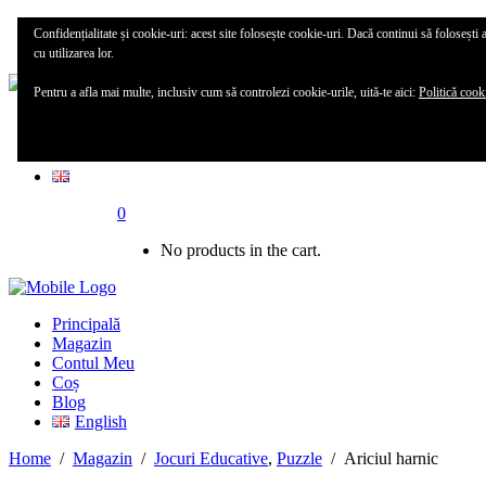
Principală
Confidențialitate și cookie-uri: acest site folosește cookie-uri. Dacă continui să folosești 
Magazin
cu utilizarea lor.
Pentru a afla mai multe, inclusiv cum să controlezi cookie-urile, uită-te aici:
Politică cook
Contul meu
Blog
0
No products in the cart.
Principală
Magazin
Contul Meu
Coș
Blog
English
Home
/
Magazin
/
Jocuri Educative
,
Puzzle
/
Ariciul harnic