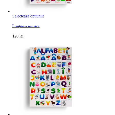
Acest
Selectează opțiunile
produs
are
Învățăm a număra
mai
multe
120
lei
variații.
Opțiunile
pot
fi
alese
în
pagina
produsului.