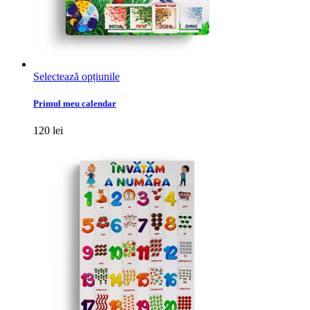
Acest
Selectează opțiunile
produs
are
Primul meu calendar
mai
multe
120
lei
variații.
Opțiunile
pot
fi
alese
în
pagina
produsului.