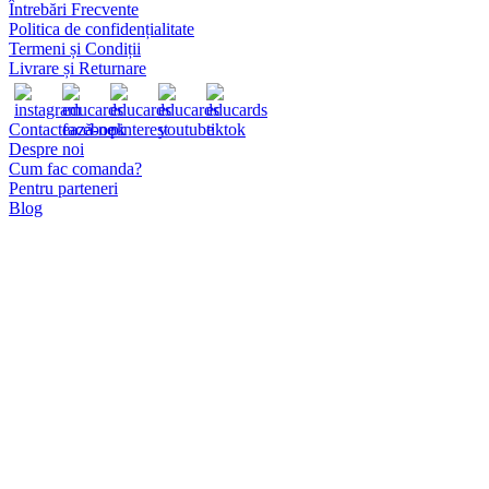
Opțiunile
Întrebări Frecvente
pot
Politica de confidențialitate
fi
Termeni și Condiții
alese
Livrare și Returnare
în
pagina
produsului.
Contactează-ne
Despre noi
Cum fac comanda?
Pentru parteneri
Blog