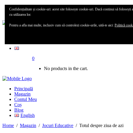
Principală
Confidențialitate și cookie-uri: acest site folosește cookie-uri. Dacă continui să folosești 
Magazin
cu utilizarea lor.
Pentru a afla mai multe, inclusiv cum să controlezi cookie-urile, uită-te aici:
Politică cook
Contul meu
Blog
0
No products in the cart.
Principală
Magazin
Contul Meu
Coș
Blog
English
Home
/
Magazin
/
Jocuri Educative
/
Totul despre ziua de azi