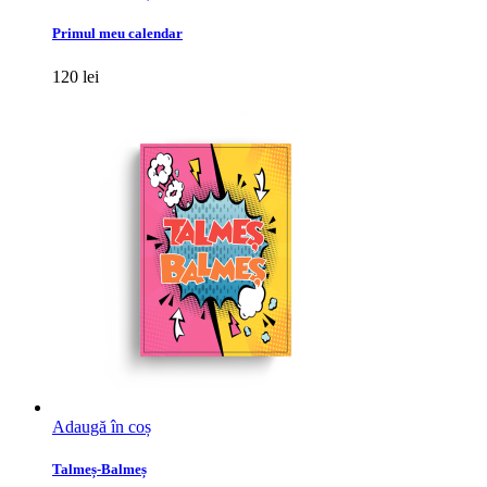
produs
are
Primul meu calendar
mai
multe
120
lei
variații.
Opțiunile
pot
fi
alese
în
pagina
produsului.
Adaugă în coș
Talmeș-Balmeș