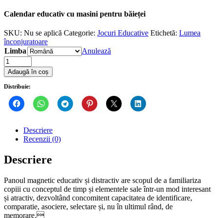
Calendar educativ cu masini pentru băieței
SKU:
Nu se aplică
Categorie:
Jocuri Educative
Etichetă:
Lumea
înconjuratoare
Limba
Anulează
Quantity
Adaugă în coș
Distribuie:
Descriere
Recenzii (0)
Descriere
Panoul
magnetic
educativ
și distractiv are scopul de a
familiariza
copiii cu conceptul de timp și elementele sale
într-un mod interesant
și
atractiv, dezvoltând concomitent capacitatea de identificare,
comparatie, asociere, selectare și,
nu în ultimul rând, de
memorare.