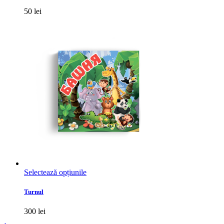
50
lei
Acest
Selectează opțiunile
produs
are
Turnul
mai
multe
300
lei
variații.