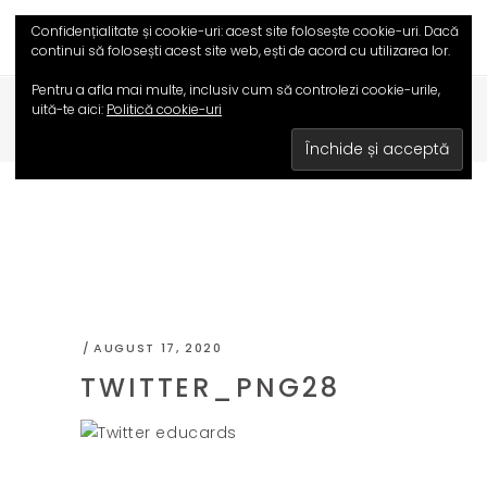
Confidențialitate și cookie-uri: acest site folosește cookie-uri. Dacă
continui să folosești acest site web, ești de acord cu utilizarea lor.
Pentru a afla mai multe, inclusiv cum să controlezi cookie-urile,
uită-te aici:
Politică cookie-uri
HOME
/
TWITTER_PNG28
AUGUST 17, 2020
TWITTER_PNG28