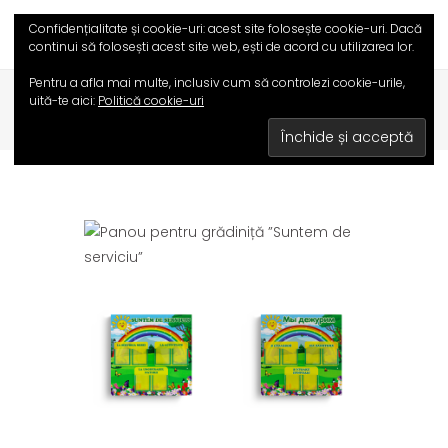
Confidențialitate și cookie-uri: acest site folosește cookie-uri. Dacă
continui să folosești acest site web, ești de acord cu utilizarea lor.
Pentru a afla mai multe, inclusiv cum să controlezi cookie-urile,
HOME
/
MAGAZIN
/
uită-te aici:
Politică cookie-uri
PRODUSE GRĂDINIȚĂ / ȘCOALĂ
/
SUNTEM DE SERVICIU