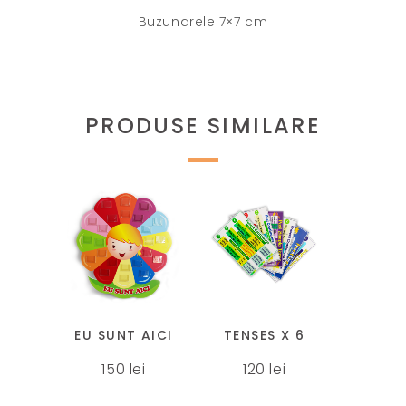
Buzunarele 7×7 cm
PRODUSE SIMILARE
Acest
produs
are
mai
EU SUNT AICI
TENSES X 6
multe
150
lei
120
lei
variații.
Opțiunile