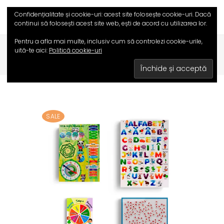
Confidențialitate și cookie-uri: acest site folosește cookie-uri. Dacă
continui să folosești acest site web, ești de acord cu utilizarea lor.
,
Pentru a afla mai multe, inclusiv cum să controlezi cookie-urile,
HOME
/
MAGAZIN
/
JOCURI EDUCATIVE
uită-te aici:
Politică cookie-uri
SETURI PROMOȚIONALE
/
SET TOTUL DESPRE ZIUA DE AZI
SALE