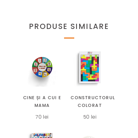
PRODUSE SIMILARE
Acest
produs
are
mai
CINE ȘI A CUI E
CONSTRUCTORUL
multe
MAMA
COLORAT
variații.
70
lei
50
lei
Opțiunile
pot
fi