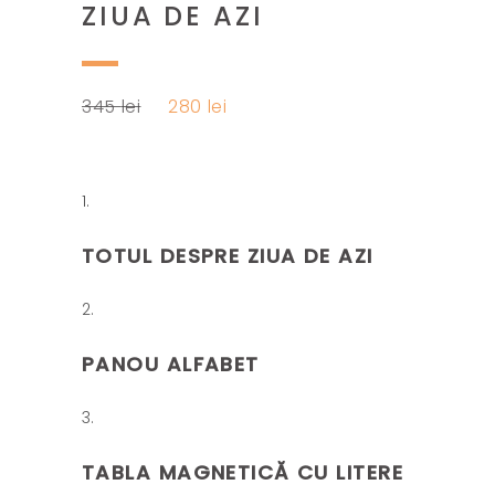
ZIUA DE AZI
Prețul
Prețul
345
lei
280
lei
inițial
curent
a
este:
fost:
280 lei.
345 lei.
TOTUL DESPRE ZIUA DE AZI
PANOU ALFABET
TABLA MAGNETICĂ CU LITERE