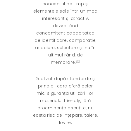
conceptul de timp și
elementele sale
într-un mod
interesant și
atractiv,
dezvoltând
concomitent capacitatea
de identificare, comparatie,
asociere, selectare și,
nu în
ultimul rând, de
memorare.
Realizat după standarde și
principii care oferă celor
mici siguranța
utilizării lor:
materialul friendly, fără
proeminențe ascuțite, nu
există risc de ințepare, tăiere,
lovire.