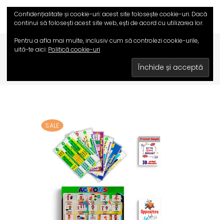
Confidențialitate și cookie-uri: acest site folosește cookie-uri. Dacă
continui să folosești acest site web, ești de acord cu utilizarea lor.
,
Pentru a afla mai multe, inclusiv cum să controlezi cookie-urile,
HOME
/
MAGAZIN
/
CARDURI EDUCATIVE
uită-te aici:
Politică cookie-uri
,
,
JOCURI EDUCATIVE
MATERIALE DIDACTICE
SETURI PROMOȚIONALE
/
SET TIMPURI ÎN ENGLEZĂ
SALE