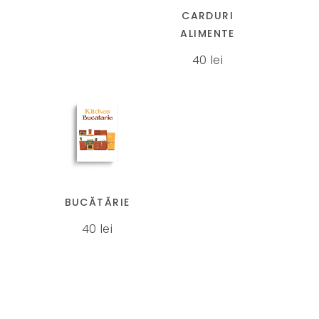
mai
CARDURI
multe
ALIMENTE
variații.
40
lei
Opțiunile
pot
fi
alese
în
pagina
produsului.
BUCĂTĂRIE
40
lei