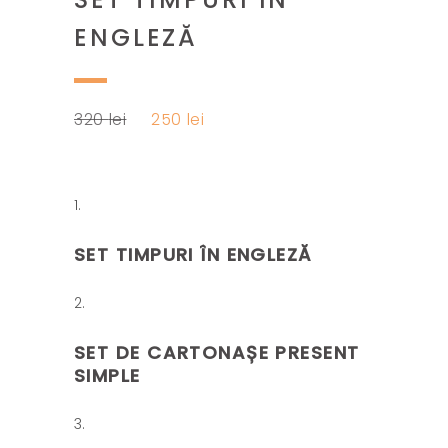
ENGLEZĂ
Prețul
Prețul
320
lei
250
lei
inițial
curent
a
este:
fost:
250 lei.
320 lei.
SET TIMPURI ÎN ENGLEZĂ
SET DE CARTONAȘE PRESENT
SIMPLE