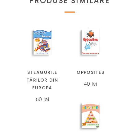
PRODUSE SIMILARE
Acest
produs
are
mai
STEAGURILE
OPPOSITES
multe
ȚĂRILOR DIN
40
lei
variații.
EUROPA
Opțiunile
50
lei
pot
fi
alese
Acest
în
produs
pagina
are
produsului.