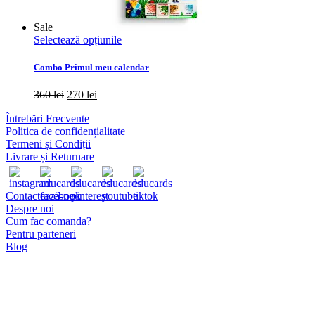
Sale
Acest
Selectează opțiunile
produs
are
Combo Primul meu calendar
mai
multe
Prețul
Prețul
360
lei
270
lei
variații.
inițial
curent
Opțiunile
Întrebări Frecvente
a
este:
pot
Politica de confidențialitate
fost:
270 lei.
fi
Termeni și Condiții
360 lei.
alese
Livrare și Returnare
în
pagina
produsului.
Contactează-ne
Despre noi
Cum fac comanda?
Pentru parteneri
Blog