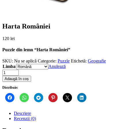
Harta României
120
lei
Puzzle din lemn “Harta României”
SKU:
Nu se aplică
Categorie:
Puzzle
Etichetă:
Geografie
Limba
Anulează
Quantity
Adaugă în coș
Distribuie:
Descriere
Recenzii (0)