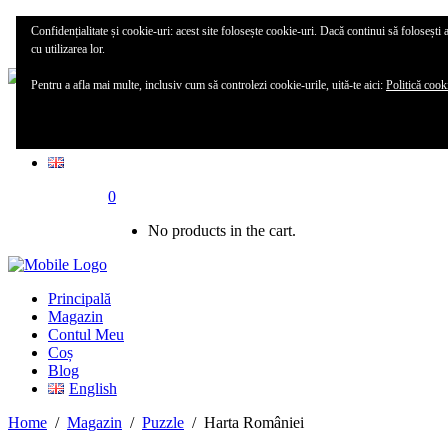
Principală
Confidențialitate și cookie-uri: acest site folosește cookie-uri. Dacă continui să folosești 
Magazin
cu utilizarea lor.
Pentru a afla mai multe, inclusiv cum să controlezi cookie-urile, uită-te aici:
Politică cook
Contul meu
Blog
0
No products in the cart.
Principală
Magazin
Contul Meu
Coș
Blog
English
Home
/
Magazin
/
Puzzle
/
Harta României