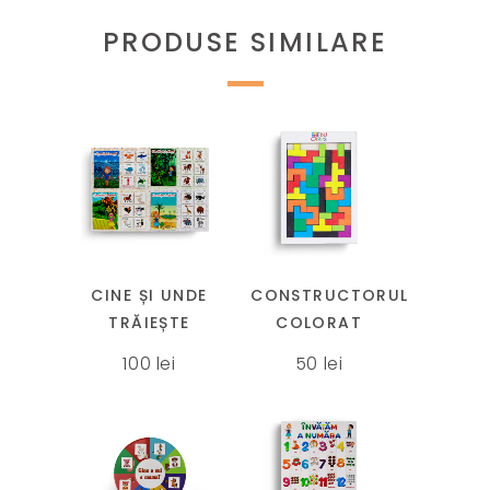
PRODUSE SIMILARE
Acest
produs
are
mai
CINE ȘI UNDE
CONSTRUCTORUL
multe
TRĂIEȘTE
COLORAT
variații.
100
lei
50
lei
Opțiunile
pot
fi
alese
în
Acest
Acest