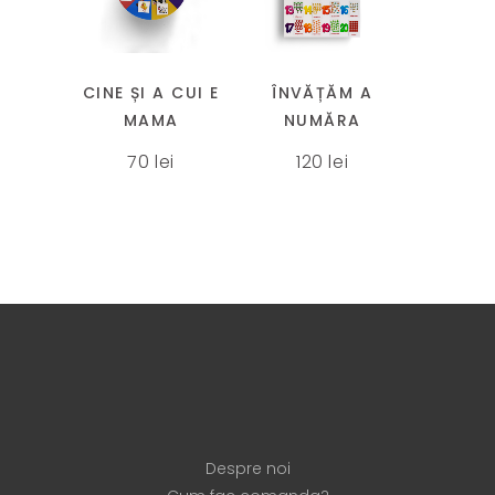
pagina
produs
produs
produsului.
are
are
mai
mai
CINE ȘI A CUI E
ÎNVĂȚĂM A
multe
multe
MAMA
NUMĂRA
variații.
variații.
70
lei
120
lei
Opțiunile
Opțiunile
pot
pot
fi
fi
alese
alese
în
în
pagina
pagina
produsului.
produsului.
Despre noi