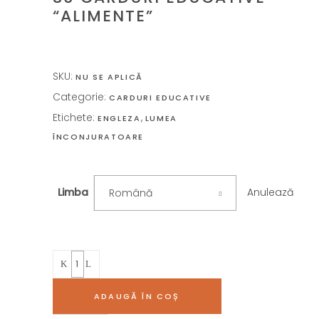
“ALIMENTE”
SKU:
NU SE APLICĂ
Categorie:
CARDURI EDUCATIVE
Etichete:
,
ENGLEZA
LUMEA
ÎNCONJURATOARE
Anulează
Limba
Română
Quantity
ADAUGĂ ÎN COȘ