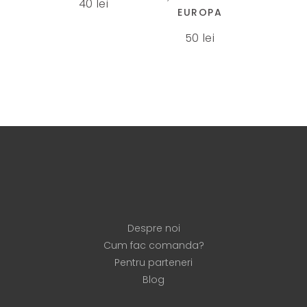
40
lei
variații.
EUROPA
Opțiunile
50
lei
pot
fi
alese
în
pagina
produsului.
Despre noi
Cum fac comanda?
Pentru parteneri
Blog