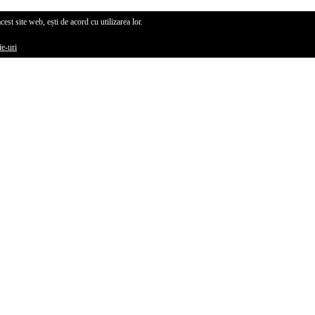
cest site web, ești de acord cu utilizarea lor.
ie-uri