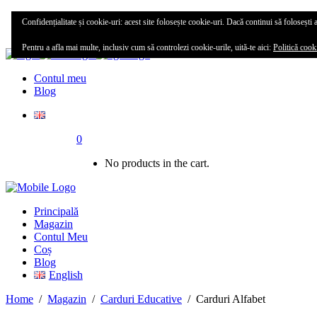
Principală
Confidențialitate și cookie-uri: acest site folosește cookie-uri. Dacă continui să folosești a
Magazin
Pentru a afla mai multe, inclusiv cum să controlezi cookie-urile, uită-te aici:
Politică cook
Contul meu
Blog
0
No products in the cart.
Principală
Magazin
Contul Meu
Coș
Blog
English
Home
/
Magazin
/
Carduri Educative
/
Carduri Alfabet