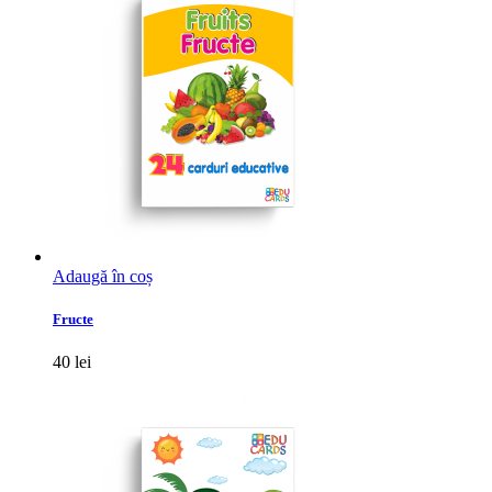
Adaugă în coș
Fructe
40
lei