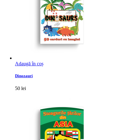
Adaugă în coș
Dinozauri
50
lei