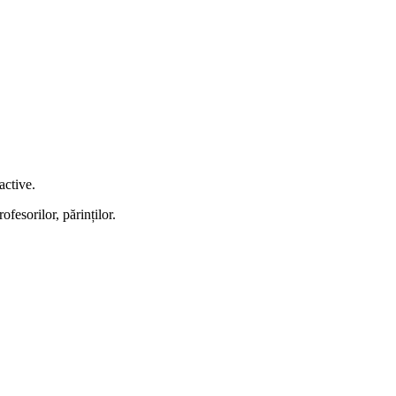
ractive.
rofesorilor, părinților.