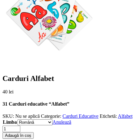
Carduri Alfabet
40
lei
31 Carduri educative “Alfabet”
SKU:
Nu se aplică
Categorie:
Carduri Educative
Etichetă:
Alfabet
Limba
Anulează
Quantity
Adaugă în coș