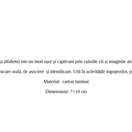
ța alfabetul intr-un mod ușor și
captivant
prin culorile vii și imaginile at
icare orală, de asociere
și identificare. Util în activitățile logopezilor, p
Material:
carton laminat
Dimensiune: 7×10 cm