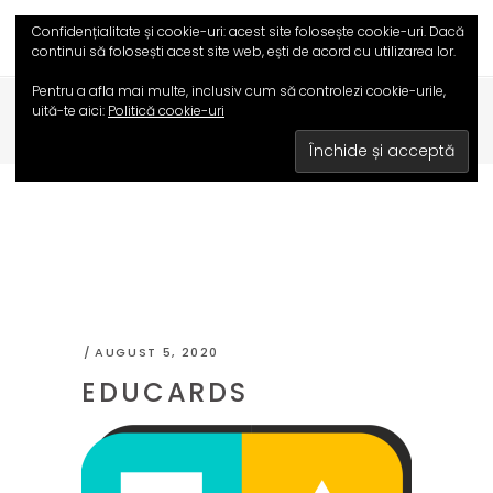
Confidențialitate și cookie-uri: acest site folosește cookie-uri. Dacă
continui să folosești acest site web, ești de acord cu utilizarea lor.
Pentru a afla mai multe, inclusiv cum să controlezi cookie-urile,
uită-te aici:
Politică cookie-uri
HOME
/
EDUCARDS
AUGUST 5, 2020
EDUCARDS