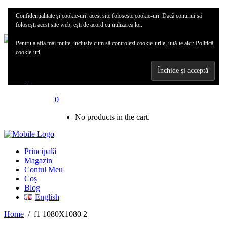
Principală
Confidențialitate și cookie-uri: acest site folosește cookie-uri. Dacă continui să
Magazin
folosești acest site web, ești de acord cu utilizarea lor.
Pentru a afla mai multe, inclusiv cum să controlezi cookie-urile, uită-te aici:
Politică
cookie-uri
Contul meu
Blog
0
No products in the cart.
Principală
Magazin
Contul Meu
Coș
Blog
English
Home
/
f1 1080X1080 2